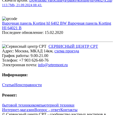
Скачать архив:
Download varochnaya-panel-korting-hi-6402-x.zip
113.7Mb, 21.09.2024 08:43.
Варочная панель Korting hI 6402 BW
Варочная панель Korting
HI 64021 B
Последнее обновление: 15.02.2020
СЕРВИСНЫЙ ЦЕНТР СРТ
Адрес:
Москва
,
МКАД 14км
,
cхема проезда
График работы:
9.00-21.00
Телефон:
+7 903 626-60-76
Электронная почта:
info@srtremont.ru
Информация:
Статьи
Неисправности
Ремонт:
бытовой техники
компьютерной техники
Интернет-магазин
Вопрос - ответ
Контакты
© Сервисный центр СРТ - сообщество частных мастеров в