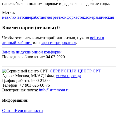
панель была в полном порядке и радовала вас долгие годы.
Метки:
невключается
неработает
негреет
конфорка
стеклокерамическая
Комментарии (отзывы)
0
Чтобы оставить комментарий или отзыв, нужно
войти в
личный кабинет
или
зарегистрироваться
.
Замена индукционной конфорки
Последнее обновление: 04.03.2020
СЕРВИСНЫЙ ЦЕНТР СРТ
Адрес:
Москва
,
МКАД 14км
,
cхема проезда
График работы:
9.00-21.00
Телефон:
+7 903 626-60-76
Электронная почта:
info@srtremont.ru
Информация:
Статьи
Неисправности