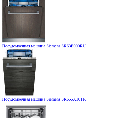
Посудомоечная машина Siemens SR63E000RU
Посудомоечная машина Siemens SR655X10TR