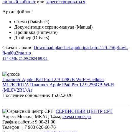
личный кабинет
или
зарегистрироваться
.
Архив файлов:
Схема (Datasheet)
Документация сервис-мануал (Manual)
Прошивка (Firmware)
Драйвер (Drivers)
Скачать архив:
Download planshet-apple-ipad-pro-129-256gb-wi-
fi-ml0u2rua.zip
124.6Mb, 21.09.2024 09:05.
Планшет Apple iPad Pro 12.9 128GB Wi-Fi+Cellular
ML2K2RU/A
Планшет Apple iPad Pro 12.9 256GB Wi-Fi
(ML0V2RU/A)
Последнее обновление: 15.02.2020
СЕРВИСНЫЙ ЦЕНТР СРТ
Адрес:
Москва
,
МКАД 14км
,
cхема проезда
График работы:
9.00-21.00
Телефон:
+7 903 626-60-76