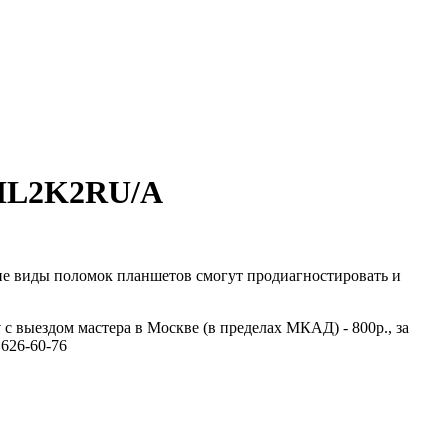
r ML2K2RU/A
гие виды поломок планшетов смогут продиагностировать и
у
с выездом мастера в Москве (в пределах МКАД) - 800р., за
626-60-76