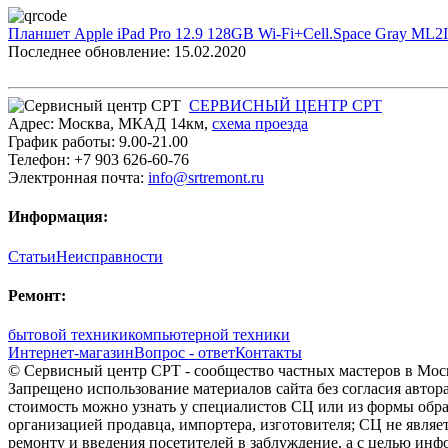
Планшет Apple iPad Pro 12.9 128GB Wi-Fi+Cell.Space Gray ML
Последнее обновление: 15.02.2020
СЕРВИСНЫЙ ЦЕНТР СРТ
Адрес:
Москва
,
МКАД 14км
,
cхема проезда
График работы:
9.00-21.00
Телефон:
+7 903 626-60-76
Электронная почта:
info@srtremont.ru
Информация:
Статьи
Неисправности
Ремонт:
бытовой техники
компьютерной техники
Интернет-магазин
Вопрос - ответ
Контакты
© Сервисный центр СРТ - сообщество частных мастеров в Моск
Запрещено использование материалов сайта без согласия авто
стоимость можно узнать у специалистов СЦ или из формы обра
организацией продавца, импортера, изготовителя; СЦ не явля
ремонту и введения посетителей в заблуждение, а с целью ин