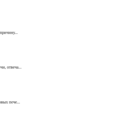
причину...
и, отвеча...
вых пече...