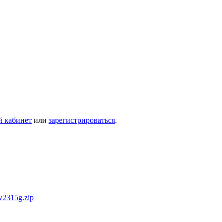
й кабинет
или
зарегистрироваться
.
w2315g.zip