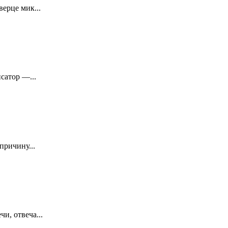
ерце мик...
сатор —...
причину...
и, отвеча...