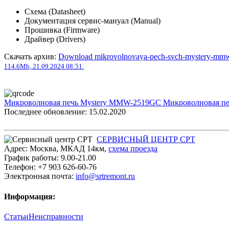
Схема (Datasheet)
Документация сервис-мануал (Manual)
Прошивка (Firmware)
Драйвер (Drivers)
Скачать архив:
Download mikrovolnovaya-pech-svch-mystery-mm
114.6Mb, 21.09.2024 08:51.
Микроволновая печь Mystery MMW-2519GC
Микроволновая п
Последнее обновление: 15.02.2020
СЕРВИСНЫЙ ЦЕНТР СРТ
Адрес:
Москва
,
МКАД 14км
,
cхема проезда
График работы:
9.00-21.00
Телефон:
+7 903 626-60-76
Электронная почта:
info@srtremont.ru
Информация:
Статьи
Неисправности