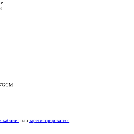
ке
и
817GCM
й кабинет
или
зарегистрироваться
.