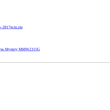
w-2817gcm.zip
ечь Mystery MMW2315G