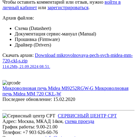
Чтобы оставить комментарий или отзыв, нужно
войти в
личный кабинет
или
зарегистрироваться
.
Архив файлов:
Схема (Datasheet)
Документация сервис-мануал (Manual)
Прошивка (Firmware)
Драйвер (Drivers)
Скачать архив:
Download mikrovolnovaya-pech-svch-midea-mm-
720-ckl-s.zip
114.2Mb, 21.09.2024 08:51.
Микроволновая печь Midea MI9252RGW-G
Микроволновая
печь Midea MM 720 CKL-W
Последнее обновление: 15.02.2020
СЕРВИСНЫЙ ЦЕНТР СРТ
Адрес:
Москва
,
МКАД 14км
,
cхема проезда
График работы:
9.00-21.00
Телефон:
+7 903 626-60-76