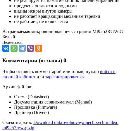
не реагирует на нажатие кнопок панели управления
продукты остаются холодными
видны искры внутри камеры
не работает вращающий механизм тарелки
не работает, не включается
Встраиваемая микроволновая печь с грилем MI9252RGW-G
Белый
Поделиться:
Комментарии (отзывы)
0
Чтобы оставить комментарий или отзыв, нужно
войти в
личный кабинет
или
зарегистрироваться
.
Архив файлов:
Схема (Datasheet)
Документация сервис-мануал (Manual)
Прошивка (Firmware)
Драйвер (Drivers)
Скачать архив:
Download mikrovolnovaya-pech-svch-midea-
mi9252rgw-g.zip