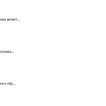
ка являет...
оломка...
го обр...