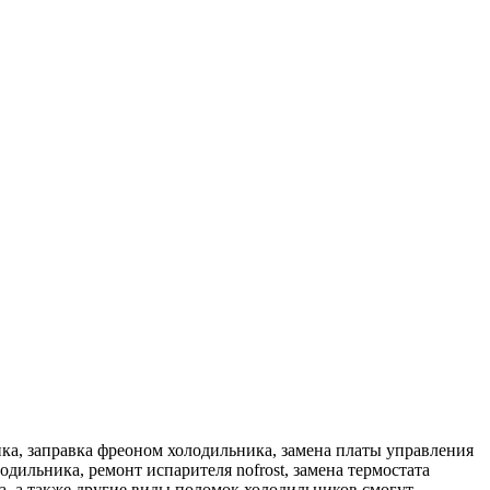
ка, заправка фреоном холодильника, замена платы управления
дильника, ремонт испарителя nofrost, замена термостата
а, а также другие виды поломок холодильников смогут