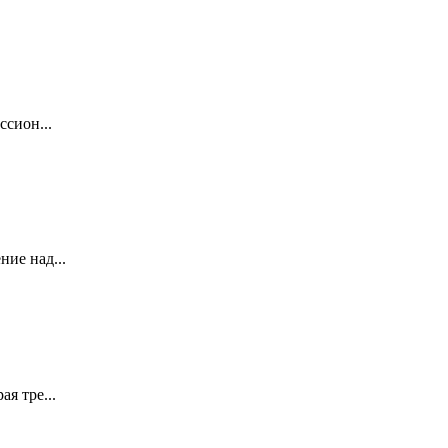
ссион...
ие над...
я тре...