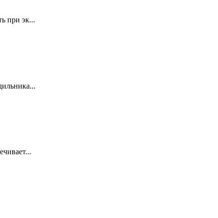
 при эк...
ильника...
чивает...