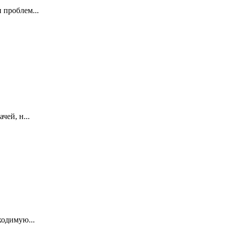
 проблем...
чей, н...
ходимую...