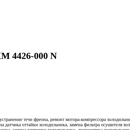
ХМ 4426-000 N
устранение течи фреона, ремонт мотора-компрессора холодильни
а датчика оттайки холодильника, замена фильтра осушителя холо
ьника, замена лампочки холодильника, диагностика холодильник