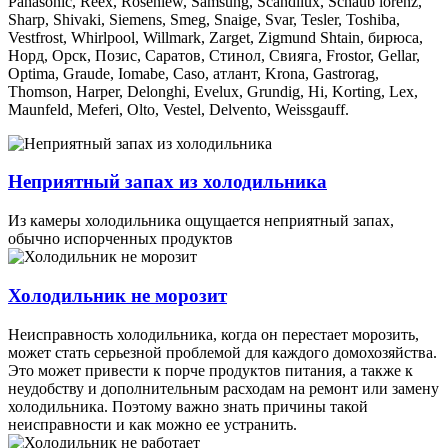
Panasonic, Reex, Rosenlew, Samsung, Scandilux, Schaub lorenz,
Sharp, Shivaki, Siemens, Smeg, Snaige, Svar, Tesler, Toshiba,
Vestfrost, Whirlpool, Willmark, Zarget, Zigmund Shtain, бирюса,
Норд, Орск, Позис, Саратов, Стинол, Свияга, Frostor, Gellar,
Optima, Graude, Iomabe, Caso, атлант, Krona, Gastrorag,
Thomson, Harper, Delonghi, Evelux, Grundig, Hi, Korting, Lex,
Maunfeld, Meferi, Olto, Vestel, Delvento, Weissgauff.
Неприятный запах из холодильника
Из камеры холодильника ощущается неприятный запах,
обычно испорченных продуктов
Холодильник не морозит
Неисправность холодильника, когда он перестает морозить,
может стать серьезной проблемой для каждого домохозяйства.
Это может привести к порче продуктов питания, а также к
неудобству и дополнительным расходам на ремонт или замену
холодильника. Поэтому важно знать причины такой
неисправности и как можно ее устранить.