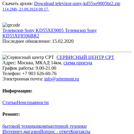
Скачать архив:
Download televizor-sony-kd55xe9005br2.zip
114.2Mb, 21.09.2024 09:17.
Телевизор Sony KD55XE9005
Телевизор Sony
KD55XF8596BR2
Последнее обновление: 15.02.2020
СЕРВИСНЫЙ ЦЕНТР СРТ
Адрес:
Москва
,
МКАД 14км
,
cхема проезда
График работы:
9.00-21.00
Телефон:
+7 903 626-60-76
Электронная почта:
info@srtremont.ru
Информация:
Статьи
Неисправности
Ремонт:
бытовой техники
компьютерной техники
Интернет-магазин
Вопрос - ответ
Контакты