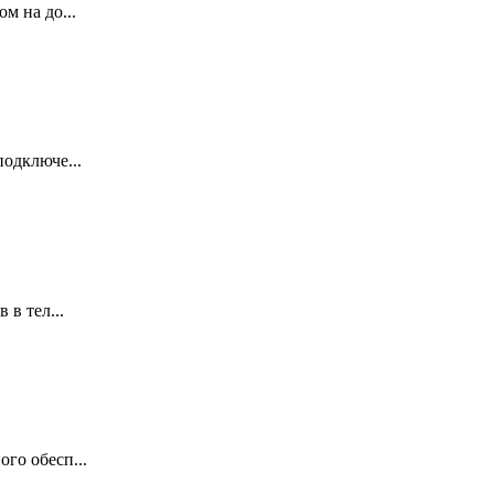
м на до...
одключе...
 в тел...
го обесп...