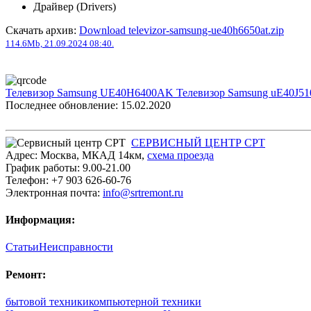
Драйвер (Drivers)
Скачать архив:
Download televizor-samsung-ue40h6650at.zip
114.6Mb, 21.09.2024 08:40.
Телевизор Samsung UE40H6400AK
Телевизор Samsung uE40J5
Последнее обновление: 15.02.2020
СЕРВИСНЫЙ ЦЕНТР СРТ
Адрес:
Москва
,
МКАД 14км
,
cхема проезда
График работы:
9.00-21.00
Телефон:
+7 903 626-60-76
Электронная почта:
info@srtremont.ru
Информация:
Статьи
Неисправности
Ремонт:
бытовой техники
компьютерной техники