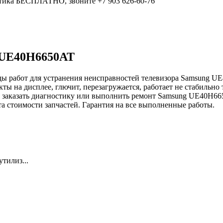
остика БЕСПЛАТНО, звоните +7 903 626-60-76
g UE40H6650AT
ды работ для устранения неисправностей телевизора Samsung UE
акты на дисплее, глючит, перезагружается, работает не стабильн
бы заказать диагностику или выполнить ремонт Samsung UE40H66
та стоимости запчастей. Гарантия на все выполненные работы.
тилиз...