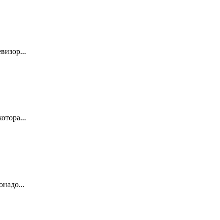
визор...
отора...
онадо...