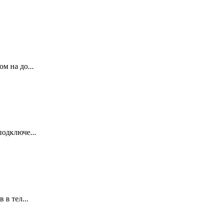
м на до...
одключе...
 в тел...