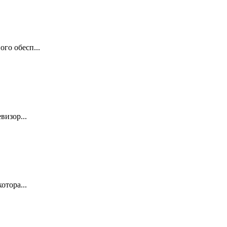
го обесп...
визор...
отора...