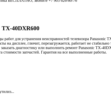
остика БЕСПЛАТНО, звоните +7 903 626-60-76
ic TX-40DXR600
ы работ для устранения неисправностей телевизора Panasonic T
акты на дисплее, глючит, перезагружается, работает не стабильн
ы заказать диагностику или выполнить ремонт Panasonic TX-40D
та стоимости запчастей. Гарантия на все выполненные работы.
тилиз...