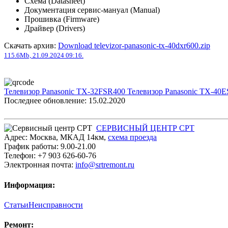
Схема (Datasheet)
Документация сервис-мануал (Manual)
Прошивка (Firmware)
Драйвер (Drivers)
Скачать архив:
Download televizor-panasonic-tx-40dxr600.zip
115.6Mb, 21.09.2024 09:16.
Телевизор Panasonic TX-32FSR400
Телевизор Panasonic TX-40
Последнее обновление: 15.02.2020
СЕРВИСНЫЙ ЦЕНТР СРТ
Адрес:
Москва
,
МКАД 14км
,
cхема проезда
График работы:
9.00-21.00
Телефон:
+7 903 626-60-76
Электронная почта:
info@srtremont.ru
Информация:
Статьи
Неисправности
Ремонт: