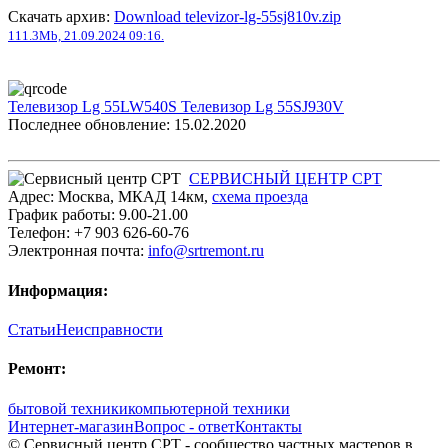
Скачать архив:
Download televizor-lg-55sj810v.zip
111.3Mb, 21.09.2024 09:16.
Телевизор Lg 55LW540S
Телевизор Lg 55SJ930V
Последнее обновление: 15.02.2020
СЕРВИСНЫЙ ЦЕНТР СРТ
Адрес:
Москва
,
МКАД 14км
,
cхема проезда
График работы:
9.00-21.00
Телефон:
+7 903 626-60-76
Электронная почта:
info@srtremont.ru
Информация:
Статьи
Неисправности
Ремонт:
бытовой техники
компьютерной техники
Интернет-магазин
Вопрос - ответ
Контакты
© Сервисный центр СРТ - сообщество частных мастеров в