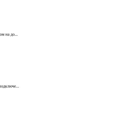
м на до...
одключе...