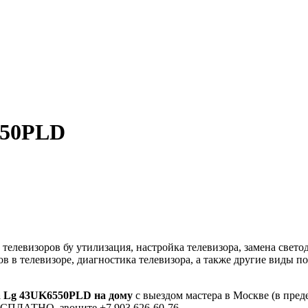
550PLD
елевизоров бу утилизация, настройка телевизора, замена свето
ов в телевизоре, диагностика телевизора, а также другие виды 
а Lg 43UK6550PLD на дому
с выездом мастера в Москве (в пред
БЕСПЛАТНО, звоните +7 903 626-60-76