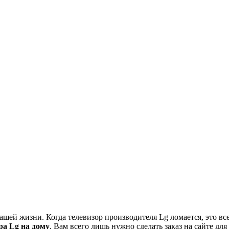
й жизни. Когда телевизор производителя Lg ломается, это всегд
ра Lg на дому
, Вам всего лишь нужно сделать заказ на сайте для