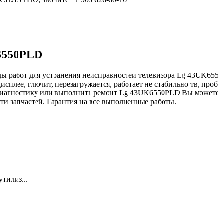
K6550PLD
ды работ для устранения неисправностей телевизора Lg 43UK655
дисплее, глючит, перезагружается, работает не стабильно тв, пр
ь диагностику или выполнить ремонт Lg 43UK6550PLD Вы можете 
сти запчастей. Гарантия на все выполненные работы.
тилиз...