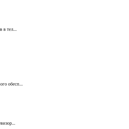
 в тел...
го обесп...
визор...