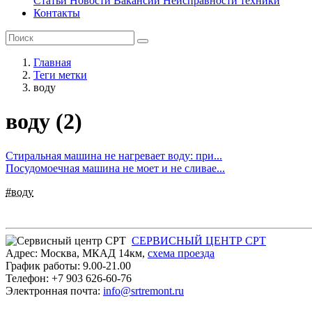
Статьи
Новости
Вакансии
Неисправности техники
Контакты
Главная
Теги метки
воду
воду (2)
Стиральная машина не нагревает воду: при...
Посудомоечная машина не моет и не сливае...
#воду
СЕРВИСНЫЙ ЦЕНТР СРТ
Адрес:
Москва
,
МКАД 14км
,
cхема проезда
График работы:
9.00-21.00
Телефон:
+7 903 626-60-76
Электронная почта:
info@srtremont.ru