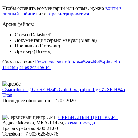
Чтобы оставить комментарий или отзыв, нужно
войти в
личный кабинет
или
зарегистрироваться
.
Архив файлов:
Схема (Datasheet)
Документация сервис-мануал (Manual)
Прошивка (Firmware)
Драйвер (Drivers)
Скачать архив:
Download smartfon-lg-g5-se-h845-pink.zip
114.2Mb, 21.09.2024 09:10.
Смартфон Lg G5 SE H845 Gold
Смартфон Lg G5 SE H845
Titan
Последнее обновление: 15.02.2020
СЕРВИСНЫЙ ЦЕНТР СРТ
Адрес:
Москва
,
МКАД 14км
,
cхема проезда
График работы:
9.00-21.00
Телефон:
+7 903 626-60-76