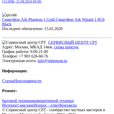
113.8Mb, 21.09.2024 09:08.
Смартфон Ark Phantom 1 Gold
Смартфон Ark Wizard 1 8Gb
Black
Последнее обновление: 15.02.2020
СЕРВИСНЫЙ ЦЕНТР СРТ
Адрес:
Москва
,
МКАД 14км
,
cхема проезда
График работы:
9.00-21.00
Телефон:
+7 903 626-60-76
Электронная почта:
info@srtremont.ru
Информация:
Статьи
Неисправности
Ремонт:
бытовой техники
компьютерной техники
Интернет-магазин
Вопрос - ответ
Контакты
© Сервисный центр СРТ - сообщество частных мастеров в