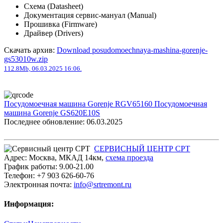
Схема (Datasheet)
Документация сервис-мануал (Manual)
Прошивка (Firmware)
Драйвер (Drivers)
Скачать архив:
Download posudomoechnaya-mashina-gorenje-
gs53010w.zip
112.8Mb, 06.03.2025 16:06.
Посудомоечная машина Gorenje RGV65160
Посудомоечная
машина Gorenje GS620E10S
Последнее обновление: 06.03.2025
СЕРВИСНЫЙ ЦЕНТР СРТ
Адрес:
Москва
,
МКАД 14км
,
cхема проезда
График работы:
9.00-21.00
Телефон:
+7 903 626-60-76
Электронная почта:
info@srtremont.ru
Информация: