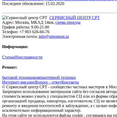
Последнее обновление: 15.02.2020
СЕРВИСНЫЙ ЦЕНТР СРТ
Адрес:
Москва
,
МКАД 14км
,
cхема проезда
График работы:
9.00-21.00
Телефон:
+7 903 626-60-76
Электронная почта:
info@srtremont.ru
Информация:
Статьи
Неисправности
Ремонт:
бытовой техники
компьютерной техники
Интернет-магазин
Вопрос - ответ
Контакты
© Сервисный центр СРТ - сообщество частных мастеров в Моск
Запрещено использование материалов сайта без согласия авто
стоимость можно узнать у специалистов СЦ или из формы обра
организацией продавца, импортера, изготовителя; СЦ не явля
ремонту и введения посетителей в заблуждение, а с целью ин
исключительно информационный характер.
На этом сайте не используются файлы cookie
, соглашаясь вы 