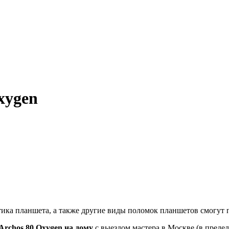
xygen
ика планшета, а также другие виды поломок планшетов смогут 
Archos 80 Oxygen на дому
с выездом мастера в Москве (в предел