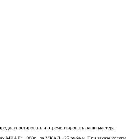
продиагностировать и отремонтировать наши мастера.
ах МКАД) - 800р., за МКАД +25 руб/км. При заказе услуги