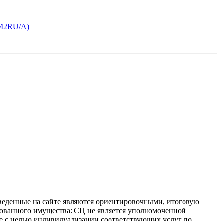
0M2RU/A)
иведенные на сайте являются ориентировочными, итоговую
ахованного имущества: СЦ не является уполномоченной
 не с целью индивидуализации соответствующих услуг по