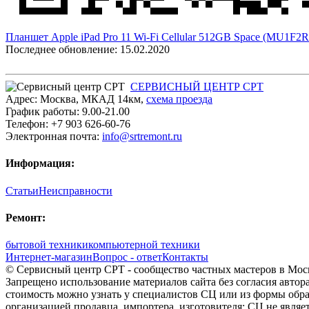
Планшет Apple iPad Pro 11 Wi-Fi Cellular 512GB Space (MU1F2
Последнее обновление: 15.02.2020
СЕРВИСНЫЙ ЦЕНТР СРТ
Адрес:
Москва
,
МКАД 14км
,
cхема проезда
График работы:
9.00-21.00
Телефон:
+7 903 626-60-76
Электронная почта:
info@srtremont.ru
Информация:
Статьи
Неисправности
Ремонт:
бытовой техники
компьютерной техники
Интернет-магазин
Вопрос - ответ
Контакты
© Сервисный центр СРТ - сообщество частных мастеров в Моск
Запрещено использование материалов сайта без согласия авто
стоимость можно узнать у специалистов СЦ или из формы обра
организацией продавца, импортера, изготовителя; СЦ не явля