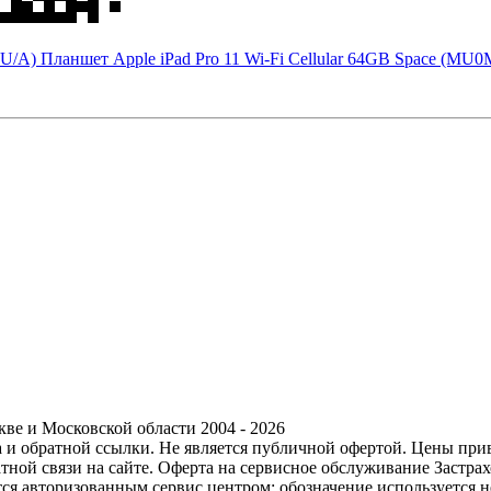
RU/A)
Планшет Apple iPad Pro 11 Wi-Fi Cellular 64GB Space (MU
ве и Московской области 2004 - 2026
ра и обратной ссылки. Не является публичной офертой. Цены пр
тной связи на сайте. Оферта на сервисное обслуживание Застр
ется авторизованным сервис центром; обозначение используется