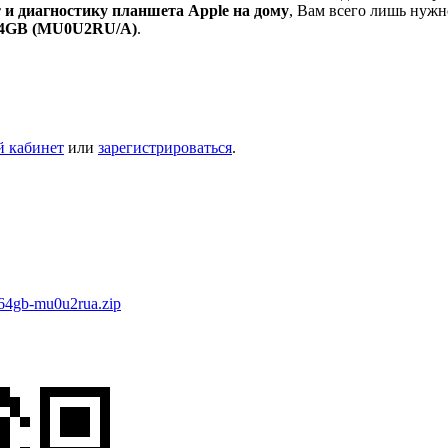
 и диагностику планшета Apple на дому
, Вам всего лишь нужно
r 64GB (MU0U2RU/A)
.
й кабинет
или
зарегистрироваться
.
r-64gb-mu0u2rua.zip