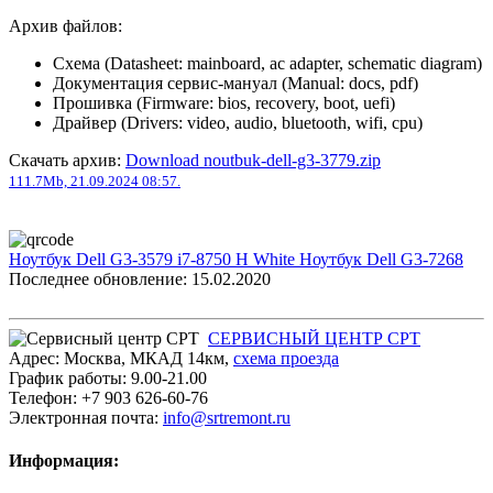
Архив файлов:
Схема (Datasheet: mainboard, ac adapter, schematic diagram)
Документация сервис-мануал (Manual: docs, pdf)
Прошивка (Firmware: bios, recovery, boot, uefi)
Драйвер (Drivers: video, audio, bluetooth, wifi, cpu)
Скачать архив:
Download noutbuk-dell-g3-3779.zip
111.7Mb, 21.09.2024 08:57.
Ноутбук Dell G3-3579 i7-8750 H White
Ноутбук Dell G3-7268
Последнее обновление: 15.02.2020
СЕРВИСНЫЙ ЦЕНТР СРТ
Адрес:
Москва
,
МКАД 14км
,
cхема проезда
График работы:
9.00-21.00
Телефон:
+7 903 626-60-76
Электронная почта:
info@srtremont.ru
Информация: