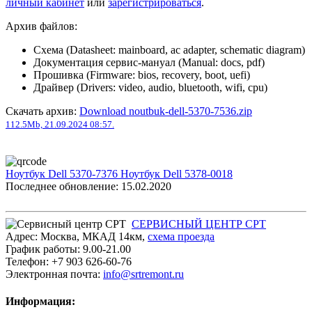
личный кабинет
или
зарегистрироваться
.
Архив файлов:
Схема (Datasheet: mainboard, ac adapter, schematic diagram)
Документация сервис-мануал (Manual: docs, pdf)
Прошивка (Firmware: bios, recovery, boot, uefi)
Драйвер (Drivers: video, audio, bluetooth, wifi, cpu)
Скачать архив:
Download noutbuk-dell-5370-7536.zip
112.5Mb, 21.09.2024 08:57.
Ноутбук Dell 5370-7376
Ноутбук Dell 5378-0018
Последнее обновление: 15.02.2020
СЕРВИСНЫЙ ЦЕНТР СРТ
Адрес:
Москва
,
МКАД 14км
,
cхема проезда
График работы:
9.00-21.00
Телефон:
+7 903 626-60-76
Электронная почта:
info@srtremont.ru
Информация: