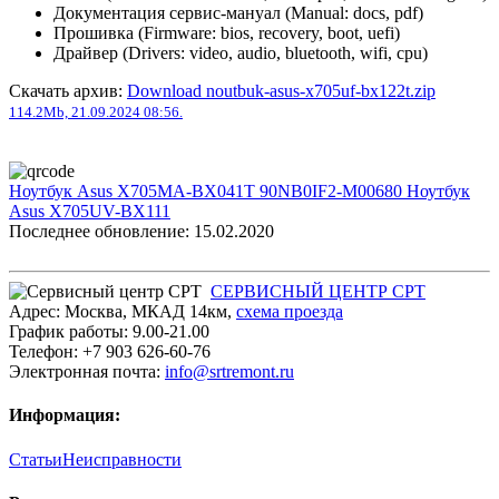
Документация сервис-мануал (Manual: docs, pdf)
Прошивка (Firmware: bios, recovery, boot, uefi)
Драйвер (Drivers: video, audio, bluetooth, wifi, cpu)
Скачать архив:
Download noutbuk-asus-x705uf-bx122t.zip
114.2Mb, 21.09.2024 08:56.
Ноутбук Asus X705MA-BX041T 90NB0IF2-M00680
Ноутбук
Asus X705UV-BX111
Последнее обновление: 15.02.2020
СЕРВИСНЫЙ ЦЕНТР СРТ
Адрес:
Москва
,
МКАД 14км
,
cхема проезда
График работы:
9.00-21.00
Телефон:
+7 903 626-60-76
Электронная почта:
info@srtremont.ru
Информация:
Статьи
Неисправности