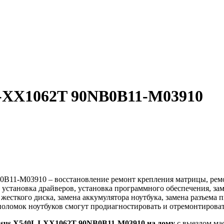
J-XX1062T 90NB0B11-M03910
1-M03910 – восстановление ремонт крепления матрицы, ремонт 
в, установка драйверов, установка программного обеспечения, з
 жесткого диска, замена аккумулятора ноутбука, замена разъема 
 поломок ноутбуков смогут продиагностировать и отремонтироват
Asus X540LJ-XX1062T 90NB0B11-M03910 на дому
с выездом мас