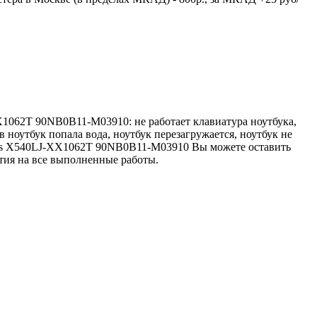
X1062T 90NB0B11-M03910: не работает клавиатура ноутбука,
 в ноутбук попала вода, ноутбук перезагружается, ноутбук не
 Asus X540LJ-XX1062T 90NB0B11-M03910 Вы можете оставить
нтия на все выполненные работы.