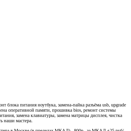
блока питания ноутбука, замена-пайка разъёма usb, upgrade
амена оперативной памяти, прошивка bios, ремонт системы
питания, замена клавиатуры, замена матрицы дисплея, чистка
ь наши мастера.
тера в Москве (в пределах МКАД) - 800р., за МКАД +25 руб/