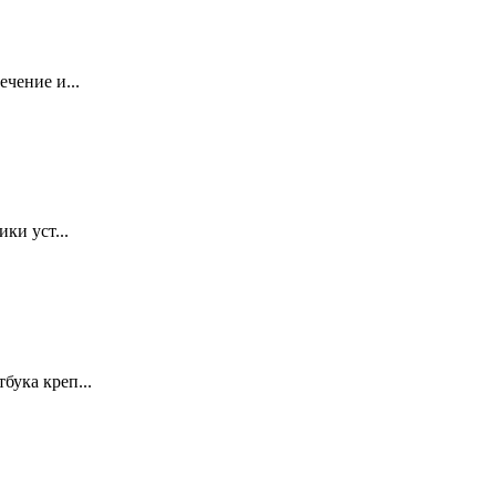
чение и...
ки уст...
ука креп...