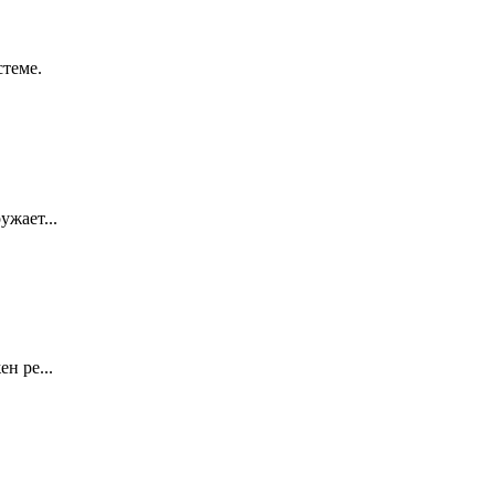
стеме.
ужает...
н ре...