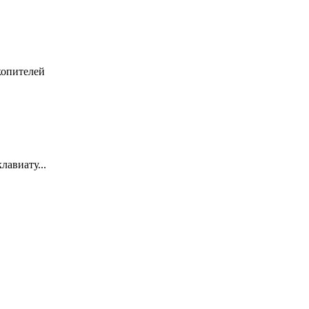
копителей
лавиату...