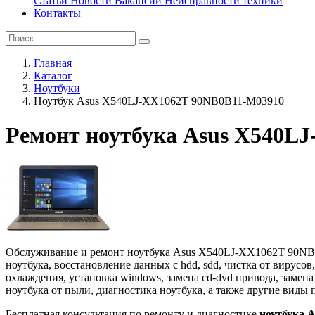
Статьи
Новости
Вакансии
Неисправности техники
Контакты
Главная
Каталог
Ноутбуки
Ноутбук Asus X540LJ-XX1062T 90NB0B11-M03910
Ремонт ноутбука Asus X540L
Обслуживание и ремонт ноутбука Asus X540LJ-XX1062T 90NB0B1
ноутбука, восстановление данных с hdd, sdd, чистка от вирусо
охлаждения, установка windows, замена cd-dvd привода, замена
ноутбука от пыли, диагностика ноутбука, а также другие виды
Бесплатная консультация по ремонту и диагностике
ноутбука 