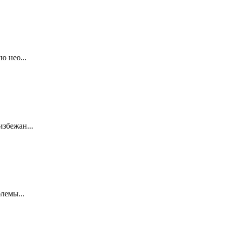
ю нео...
збежан...
лемы...