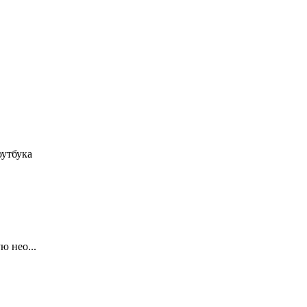
оутбука
ю нео...