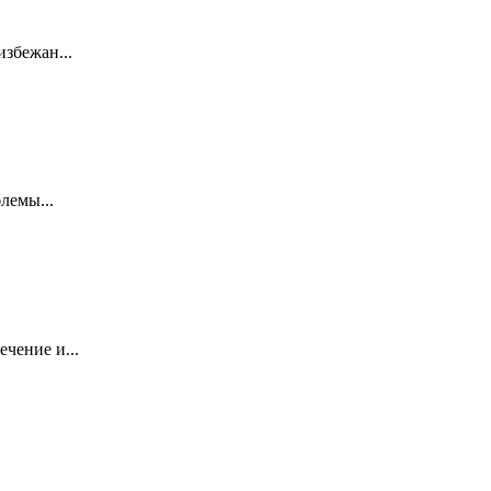
збежан...
лемы...
чение и...