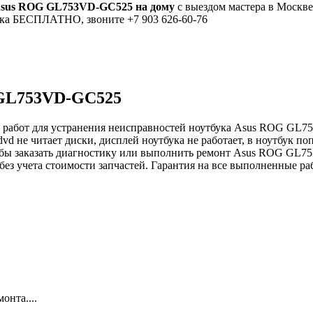
Asus ROG GL753VD-GC525 на дому
с выездом мастера в Москве
тика БЕСПЛАТНО, звоните +7 903 626-60-76
 GL753VD-GC525
 работ для устранения неисправностей ноутбука Asus ROG GL75
dvd не читает диски, дисплей ноутбука не работает, в ноутбук по
Чтобы заказать диагностику или выполнить ремонт Asus ROG GL7
без учета стоимости запчастей. Гарантия на все выполненные ра
онта....