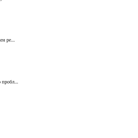
н ре...
 пробл...