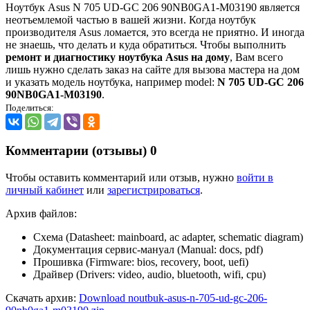
Ноутбук Asus N 705 UD-GC 206 90NB0GA1-M03190 является
неотъемлемой частью в вашей жизни. Когда ноутбук
производителя Asus ломается, это всегда не приятно. И иногда
не знаешь, что делать и куда обратиться. Чтобы выполнить
ремонт и диагностику ноутбука Asus на дому
, Вам всего
лишь нужно сделать заказ на сайте для вызова мастера на дом
и указать модель ноутбука, например model:
N 705 UD-GC 206
90NB0GA1-M03190
.
Поделиться:
Комментарии (отзывы)
0
Чтобы оставить комментарий или отзыв, нужно
войти в
личный кабинет
или
зарегистрироваться
.
Архив файлов:
Схема (Datasheet: mainboard, ac adapter, schematic diagram)
Документация сервис-мануал (Manual: docs, pdf)
Прошивка (Firmware: bios, recovery, boot, uefi)
Драйвер (Drivers: video, audio, bluetooth, wifi, cpu)
Скачать архив:
Download noutbuk-asus-n-705-ud-gc-206-