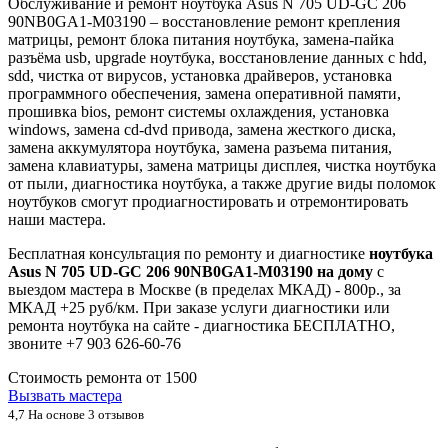
Обслуживание и ремонт ноутбука Asus N 705 UD-GC 206
90NB0GA1-M03190 – восстановление ремонт крепления
матрицы, ремонт блока питания ноутбука, замена-пайка
разъёма usb, upgrade ноутбука, восстановление данных с hdd,
sdd, чистка от вирусов, установка драйверов, установка
программного обеспечения, замена оперативной памяти,
прошивка bios, ремонт системы охлаждения, установка
windows, замена cd-dvd привода, замена жесткого диска,
замена аккумулятора ноутбука, замена разъема питания,
замена клавиатуры, замена матрицы дисплея, чистка ноутбука
от пыли, диагностика ноутбука, а также другие виды поломок
ноутбуков смогут продиагностировать и отремонтировать
наши мастера.
Бесплатная консультация по ремонту и диагностике
ноутбука
Asus N 705 UD-GC 206 90NB0GA1-M03190 на дому
с
выездом мастера в Москве (в пределах МКАД) - 800р., за
МКАД +25 руб/км. При заказе услуги диагностики или
ремонта ноутбука на сайте - диагностика БЕСПЛАТНО,
звоните +7 903 626-60-76
Стоимость ремонта от
1500
Вызвать мастера
4,7
На основе 3 отзывов