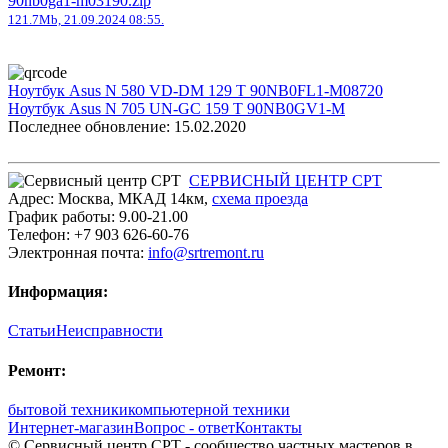
90nb0ga1-m03190.zip
121.7Mb, 21.09.2024 08:55.
Ноутбук Asus N 580 VD-DM 129 T 90NB0FL1-M08720
Ноутбук Asus N 705 UN-GC 159 T 90NB0GV1-M
Последнее обновление: 15.02.2020
СЕРВИСНЫЙ ЦЕНТР СРТ
Адрес:
Москва
,
МКАД 14км
,
cхема проезда
График работы:
9.00-21.00
Телефон:
+7 903 626-60-76
Электронная почта:
info@srtremont.ru
Информация:
Статьи
Неисправности
Ремонт:
бытовой техники
компьютерной техники
Интернет-магазин
Вопрос - ответ
Контакты
© Сервисный центр СРТ - сообщество частных мастеров в