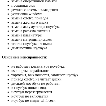
замена оперативной памяти
прошивка bios
ремонт системы охлаждения
установка windows
замена cd-dvd привода
замена жесткого диска
замена аккумулятора ноутбука
замена разъема питания
замена клавиатуры
замена матрицы дисплея
чистка ноутбука от пыли
диагностика ноутбука
Основные неисправности:
не работает клавиатура ноутбука
usb порты не работают
тормозит, выключается, зависает ноутбук
привод cd-dvd не читает диски
дисплей ноутбука не работает
в ноутбук попала вода
ноутбук перезагружается
ноутбук не включается
ноутбук не видит wi-fi сети