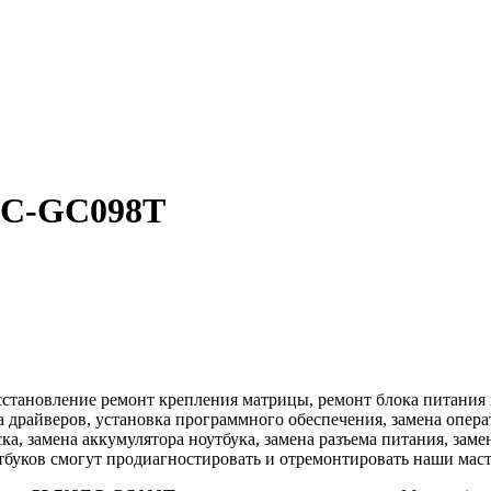
ZC-GC098T
ановление ремонт крепления матрицы, ремонт блока питания ноу
ка драйверов, установка программного обеспечения, замена опер
ска, замена аккумулятора ноутбука, замена разъема питания, зам
тбуков смогут продиагностировать и отремонтировать наши маст