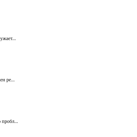
ужает...
н ре...
 пробл...