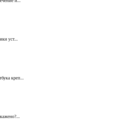
чение и...
ки уст...
ука креп...
кажено?...