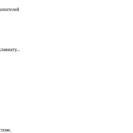
копителей
лавиату...
стеме.