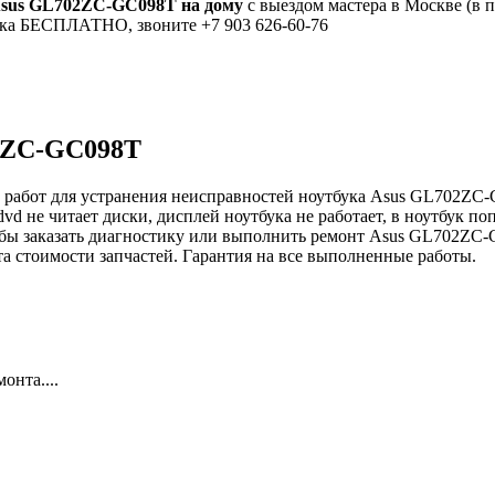
Asus GL702ZC-GC098T на дому
с выездом мастера в Москве (в 
тика БЕСПЛАТНО, звоните +7 903 626-60-76
02ZC-GC098T
 работ для устранения неисправностей ноутбука Asus GL702ZC-G
dvd не читает диски, дисплей ноутбука не работает, в ноутбук по
Чтобы заказать диагностику или выполнить ремонт Asus GL702ZC-
та стоимости запчастей. Гарантия на все выполненные работы.
онта....