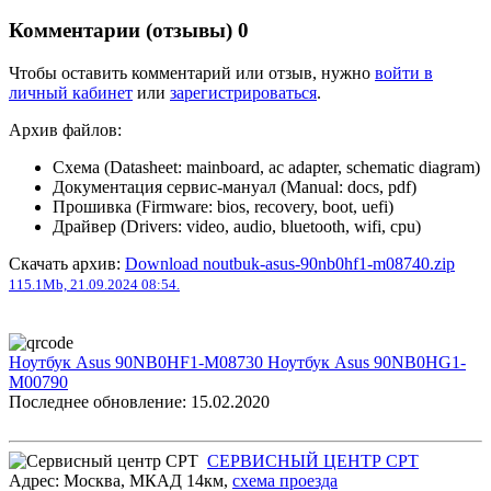
Комментарии (отзывы)
0
Чтобы оставить комментарий или отзыв, нужно
войти в
личный кабинет
или
зарегистрироваться
.
Архив файлов:
Схема (Datasheet: mainboard, ac adapter, schematic diagram)
Документация сервис-мануал (Manual: docs, pdf)
Прошивка (Firmware: bios, recovery, boot, uefi)
Драйвер (Drivers: video, audio, bluetooth, wifi, cpu)
Скачать архив:
Download noutbuk-asus-90nb0hf1-m08740.zip
115.1Mb, 21.09.2024 08:54.
Ноутбук Asus 90NB0HF1-M08730
Ноутбук Asus 90NB0HG1-
M00790
Последнее обновление: 15.02.2020
СЕРВИСНЫЙ ЦЕНТР СРТ
Адрес:
Москва
,
МКАД 14км
,
cхема проезда