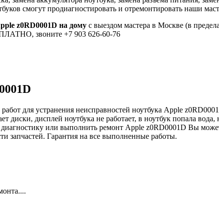
тбуков смогут продиагностировать и отремонтировать наши маст
Apple z0RD0001D на дому
с выездом мастера в Москве (в предел
СПЛАТНО, звоните +7 903 626-60-76
D0001D
работ для устранения неисправностей ноутбука Apple z0RD0001D:
ает диски, дисплей ноутбука не работает, в ноутбук попала вода,
ать диагностику или выполнить ремонт Apple z0RD0001D Вы может
сти запчастей. Гарантия на все выполненные работы.
онта....