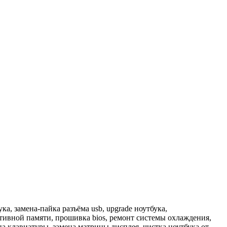
, замена-пайка разъёма usb, upgrade ноутбука,
ативной памяти, прошивка bios, ремонт системы охлаждения,
ена клавиатуры, замена матрицы дисплея, чистка ноутбука от