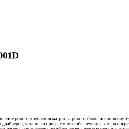
001D
ение ремонт крепления матрицы, ремонт блока питания ноутбука
ка драйверов, установка программного обеспечения, замена опер
ска, замена аккумулятора ноутбука, замена разъема питания, зам