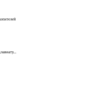
копителей
лавиату...