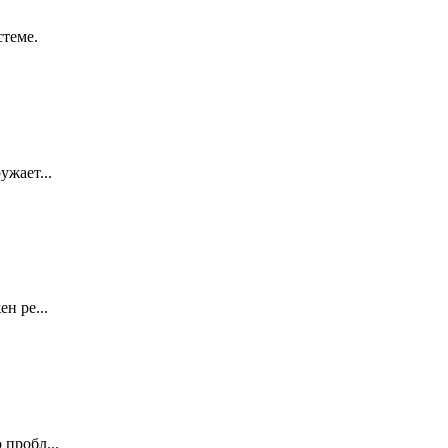
стеме.
ужает...
н ре...
 пробл...