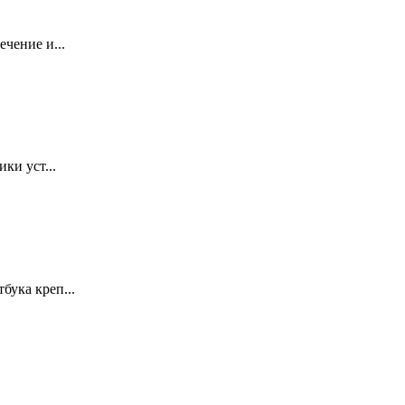
чение и...
ки уст...
ука креп...