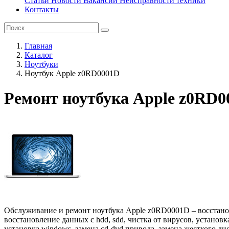
Статьи
Новости
Вакансии
Неисправности техники
Контакты
Главная
Каталог
Ноутбуки
Ноутбук Apple z0RD0001D
Ремонт ноутбука Apple z0RD0
Обслуживание и ремонт ноутбука Apple z0RD0001D – восстановл
восстановление данных с hdd, sdd, чистка от вирусов, установ
установка windows, замена cd-dvd привода, замена жесткого ди