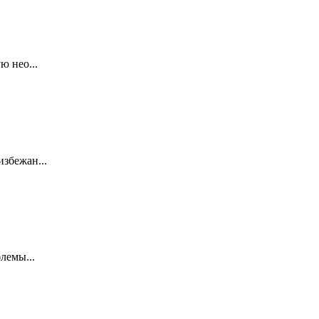
ю нео...
збежан...
лемы...