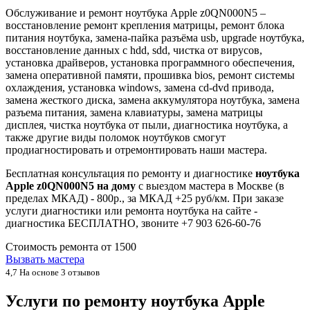
Обслуживание и ремонт ноутбука Apple z0QN000N5 –
восстановление ремонт крепления матрицы, ремонт блока
питания ноутбука, замена-пайка разъёма usb, upgrade ноутбука,
восстановление данных с hdd, sdd, чистка от вирусов,
установка драйверов, установка программного обеспечения,
замена оперативной памяти, прошивка bios, ремонт системы
охлаждения, установка windows, замена cd-dvd привода,
замена жесткого диска, замена аккумулятора ноутбука, замена
разъема питания, замена клавиатуры, замена матрицы
дисплея, чистка ноутбука от пыли, диагностика ноутбука, а
также другие виды поломок ноутбуков смогут
продиагностировать и отремонтировать наши мастера.
Бесплатная консультация по ремонту и диагностике
ноутбука
Apple z0QN000N5 на дому
с выездом мастера в Москве (в
пределах МКАД) - 800р., за МКАД +25 руб/км. При заказе
услуги диагностики или ремонта ноутбука на сайте -
диагностика БЕСПЛАТНО, звоните +7 903 626-60-76
Стоимость ремонта от
1500
Вызвать мастера
4,7
На основе 3 отзывов
Услуги по ремонту ноутбука Apple