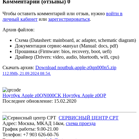
Комментарии (отзывы)
0
Чтобы оставить комментарий или отзыв, нужно
войти в
личный кабинет
или
зарегистрироваться
.
Архив файлов:
Схема (Datasheet: mainboard, ac adapter, schematic diagram)
Документация сервис-мануал (Manual: docs, pdf)
Прошивка (Firmware: bios, recovery, boot, uefi)
Драйвер (Drivers: video, audio, bluetooth, wifi, cpu)
Скачать архив:
Download noutbuk-apple-z0qn000n5.zip
112.9Mb, 21.09.2024 08:54.
Ноутбук Apple z0QN000CK
Ноутбук Apple z0QP
Последнее обновление: 15.02.2020
СЕРВИСНЫЙ ЦЕНТР СРТ
Адрес:
Москва
,
МКАД 14км
,
cхема проезда
График работы:
9.00-21.00
Телефон:
+7 903 626-60-76