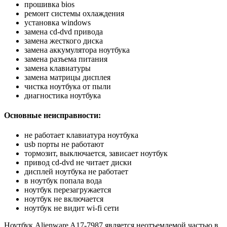
прошивка bios
ремонт системы охлаждения
установка windows
замена cd-dvd привода
замена жесткого диска
замена аккумулятора ноутбука
замена разъема питания
замена клавиатуры
замена матрицы дисплея
чистка ноутбука от пыли
диагностика ноутбука
Основные неисправности:
не работает клавиатура ноутбука
usb порты не работают
тормозит, выключается, зависает ноутбук
привод cd-dvd не читает диски
дисплей ноутбука не работает
в ноутбук попала вода
ноутбук перезагружается
ноутбук не включается
ноутбук не видит wi-fi сети
Ноутбук Alienware A17-7987 является неотъемлемой частью в