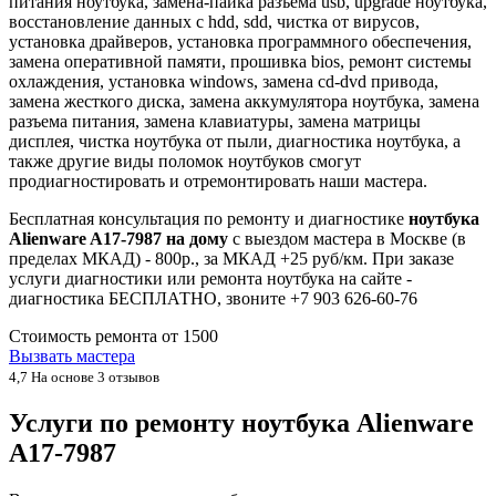
питания ноутбука, замена-пайка разъёма usb, upgrade ноутбука,
восстановление данных с hdd, sdd, чистка от вирусов,
установка драйверов, установка программного обеспечения,
замена оперативной памяти, прошивка bios, ремонт системы
охлаждения, установка windows, замена cd-dvd привода,
замена жесткого диска, замена аккумулятора ноутбука, замена
разъема питания, замена клавиатуры, замена матрицы
дисплея, чистка ноутбука от пыли, диагностика ноутбука, а
также другие виды поломок ноутбуков смогут
продиагностировать и отремонтировать наши мастера.
Бесплатная консультация по ремонту и диагностике
ноутбука
Alienware A17-7987 на дому
с выездом мастера в Москве (в
пределах МКАД) - 800р., за МКАД +25 руб/км. При заказе
услуги диагностики или ремонта ноутбука на сайте -
диагностика БЕСПЛАТНО, звоните +7 903 626-60-76
Стоимость ремонта от
1500
Вызвать мастера
4,7
На основе 3 отзывов
Услуги по ремонту ноутбука Alienware
A17-7987