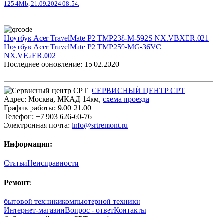
125.4Mb, 21.09.2024 08:54.
Ноутбук Acer TravelMate P2 TMP238-M-592S NX.VBXER.021
Ноутбук Acer TravelMate P2 TMP259-MG-36VC
NX.VE2ER.002
Последнее обновление: 15.02.2020
СЕРВИСНЫЙ ЦЕНТР СРТ
Адрес:
Москва
,
МКАД 14км
,
cхема проезда
График работы:
9.00-21.00
Телефон:
+7 903 626-60-76
Электронная почта:
info@srtremont.ru
Информация:
Статьи
Неисправности
Ремонт:
бытовой техники
компьютерной техники
Интернет-магазин
Вопрос - ответ
Контакты