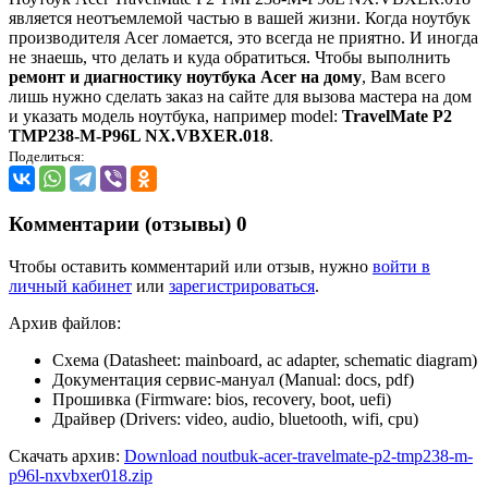
является неотъемлемой частью в вашей жизни. Когда ноутбук
производителя Acer ломается, это всегда не приятно. И иногда
не знаешь, что делать и куда обратиться. Чтобы выполнить
ремонт и диагностику ноутбука Acer на дому
, Вам всего
лишь нужно сделать заказ на сайте для вызова мастера на дом
и указать модель ноутбука, например model:
TravelMate P2
TMP238-M-P96L NX.VBXER.018
.
Поделиться:
Комментарии (отзывы)
0
Чтобы оставить комментарий или отзыв, нужно
войти в
личный кабинет
или
зарегистрироваться
.
Архив файлов:
Схема (Datasheet: mainboard, ac adapter, schematic diagram)
Документация сервис-мануал (Manual: docs, pdf)
Прошивка (Firmware: bios, recovery, boot, uefi)
Драйвер (Drivers: video, audio, bluetooth, wifi, cpu)
Скачать архив:
Download noutbuk-acer-travelmate-p2-tmp238-m-
p96l-nxvbxer018.zip