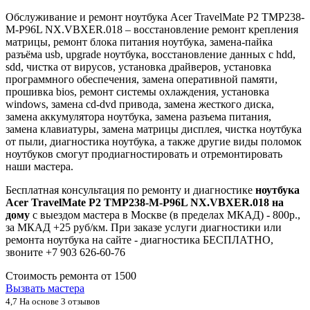
Обслуживание и ремонт ноутбука Acer TravelMate P2 TMP238-
M-P96L NX.VBXER.018 – восстановление ремонт крепления
матрицы, ремонт блока питания ноутбука, замена-пайка
разъёма usb, upgrade ноутбука, восстановление данных с hdd,
sdd, чистка от вирусов, установка драйверов, установка
программного обеспечения, замена оперативной памяти,
прошивка bios, ремонт системы охлаждения, установка
windows, замена cd-dvd привода, замена жесткого диска,
замена аккумулятора ноутбука, замена разъема питания,
замена клавиатуры, замена матрицы дисплея, чистка ноутбука
от пыли, диагностика ноутбука, а также другие виды поломок
ноутбуков смогут продиагностировать и отремонтировать
наши мастера.
Бесплатная консультация по ремонту и диагностике
ноутбука
Acer TravelMate P2 TMP238-M-P96L NX.VBXER.018 на
дому
с выездом мастера в Москве (в пределах МКАД) - 800р.,
за МКАД +25 руб/км. При заказе услуги диагностики или
ремонта ноутбука на сайте - диагностика БЕСПЛАТНО,
звоните +7 903 626-60-76
Стоимость ремонта от
1500
Вызвать мастера
4,7
На основе 3 отзывов