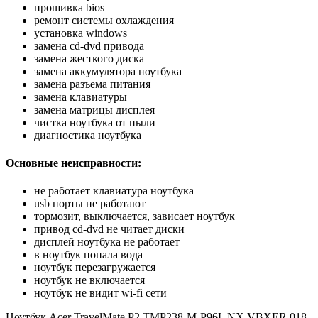
прошивка bios
ремонт системы охлаждения
установка windows
замена cd-dvd привода
замена жесткого диска
замена аккумулятора ноутбука
замена разъема питания
замена клавиатуры
замена матрицы дисплея
чистка ноутбука от пыли
диагностика ноутбука
Основные неисправности:
не работает клавиатура ноутбука
usb порты не работают
тормозит, выключается, зависает ноутбук
привод cd-dvd не читает диски
дисплей ноутбука не работает
в ноутбук попала вода
ноутбук перезагружается
ноутбук не включается
ноутбук не видит wi-fi сети
Ноутбук Acer TravelMate P2 TMP238-M-P96L NX.VBXER.018