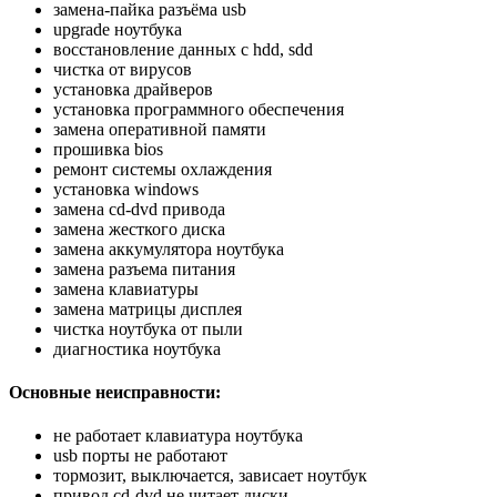
замена-пайка разъёма usb
upgrade ноутбука
восстановление данных с hdd, sdd
чистка от вирусов
установка драйверов
установка программного обеспечения
замена оперативной памяти
прошивка bios
ремонт системы охлаждения
установка windows
замена cd-dvd привода
замена жесткого диска
замена аккумулятора ноутбука
замена разъема питания
замена клавиатуры
замена матрицы дисплея
чистка ноутбука от пыли
диагностика ноутбука
Основные неисправности:
не работает клавиатура ноутбука
usb порты не работают
тормозит, выключается, зависает ноутбук
привод cd-dvd не читает диски