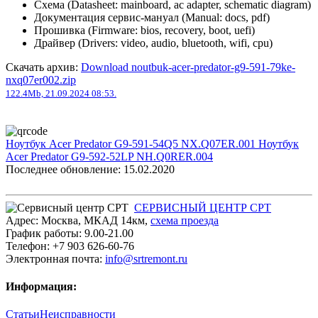
Схема (Datasheet: mainboard, ac adapter, schematic diagram)
Документация сервис-мануал (Manual: docs, pdf)
Прошивка (Firmware: bios, recovery, boot, uefi)
Драйвер (Drivers: video, audio, bluetooth, wifi, cpu)
Скачать архив:
Download noutbuk-acer-predator-g9-591-79ke-
nxq07er002.zip
122.4Mb, 21.09.2024 08:53.
Ноутбук Acer Predator G9-591-54Q5 NX.Q07ER.001
Ноутбук
Acer Predator G9-592-52LP NH.Q0RER.004
Последнее обновление: 15.02.2020
СЕРВИСНЫЙ ЦЕНТР СРТ
Адрес:
Москва
,
МКАД 14км
,
cхема проезда
График работы:
9.00-21.00
Телефон:
+7 903 626-60-76
Электронная почта:
info@srtremont.ru
Информация:
Статьи
Неисправности