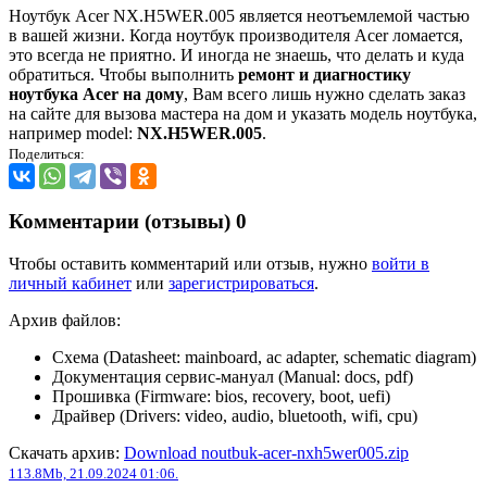
Ноутбук Acer NX.H5WER.005 является неотъемлемой частью
в вашей жизни. Когда ноутбук производителя Acer ломается,
это всегда не приятно. И иногда не знаешь, что делать и куда
обратиться. Чтобы выполнить
ремонт и диагностику
ноутбука Acer на дому
, Вам всего лишь нужно сделать заказ
на сайте для вызова мастера на дом и указать модель ноутбука,
например model:
NX.H5WER.005
.
Поделиться:
Комментарии (отзывы)
0
Чтобы оставить комментарий или отзыв, нужно
войти в
личный кабинет
или
зарегистрироваться
.
Архив файлов:
Схема (Datasheet: mainboard, ac adapter, schematic diagram)
Документация сервис-мануал (Manual: docs, pdf)
Прошивка (Firmware: bios, recovery, boot, uefi)
Драйвер (Drivers: video, audio, bluetooth, wifi, cpu)
Скачать архив:
Download noutbuk-acer-nxh5wer005.zip
113.8Mb, 21.09.2024 01:06.