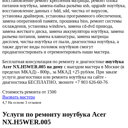
восстановление ремонт крепления матрицы, ремонт блока
питания ноутбука, замена-пайка разъёма usb, upgrade ноутбука,
восстановление данных с hdd, sdd, чистка от вирусов,
установка драйверов, установка программного обеспечения,
замена оперативной памяти, прошивка bios, ремонт системы
охлаждения, установка windows, замена cd-dvd привода,
замена жесткого диска, замена аккумулятора ноутбука, замена
разъема питания, замена клавиатуры, замена матрицы
дисплея, чистка ноутбука от пыли, диагностика ноутбука, а
также другие виды поломок ноутбуков смогут
продиагностировать и отремонтировать наши мастера.
Бесплатная консультация по ремонту и диагностике
ноутбука
Acer NX.H5WER.005 на дому
с выездом мастера в Москве (в
пределах МКАД) - 800р., за МКАД +25 руб/км. При заказе
услуги диагностики или ремонта ноутбука на сайте -
диагностика БЕСПЛАТНО, звоните +7 903 626-60-76
Стоимость ремонта от
1500
Вызвать мастера
4,7
На основе 3 отзывов
Услуги по ремонту ноутбука Acer
NX.H5WER.005