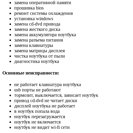
замена оперативной памяти
прошивка bios
ремонт системы охлаждения
установка windows
замена cd-dvd привода
замена жесткого диска
замена аккумулятора ноутбука
замена разъема питания
замена клавиатуры
замена матрицы дисплея
чистка ноутбука от пыли
диагностика ноутбука
Основные неисправности:
не работает клавиатура ноутбука
usb порты не работают
тормозит, выключается, зависает ноутбук
привод cd-dvd не читает диски
дисплей ноутбука не работает
в ноутбук попала вода
ноутбук перезагружается
ноутбук не включается
ноутбук не видит wi-fi сети