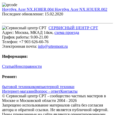
Ноутбук Acer NX.H38ER.004
Ноутбук Acer NX.H3UER.002
Последнее обновление: 15.02.2020
СЕРВИСНЫЙ ЦЕНТР СРТ
Адрес:
Москва
,
МКАД 14км
,
cхема проезда
График работы:
9.00-21.00
Телефон:
+7 903 626-60-76
Электронная почта:
info@srtremont.ru
Информация:
Статьи
Неисправности
Ремонт:
бытовой техники
компьютерной техники
Интернет-магазин
Вопрос - ответ
Контакты
© Сервисный центр СРТ - сообщество частных мастеров в
Москве и Московской области 2004 - 2026
Запрещено использование материалов сайта без согласия
автора и обратной ссылки. Не является публичной офертой.
Цены приведенные на сайте являются ориентировочными,