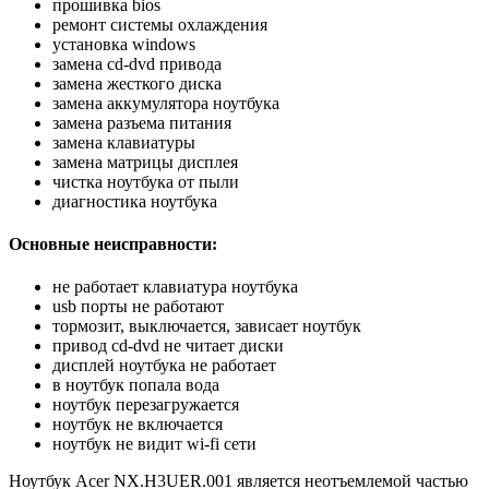
прошивка bios
ремонт системы охлаждения
установка windows
замена cd-dvd привода
замена жесткого диска
замена аккумулятора ноутбука
замена разъема питания
замена клавиатуры
замена матрицы дисплея
чистка ноутбука от пыли
диагностика ноутбука
Основные неисправности:
не работает клавиатура ноутбука
usb порты не работают
тормозит, выключается, зависает ноутбук
привод cd-dvd не читает диски
дисплей ноутбука не работает
в ноутбук попала вода
ноутбук перезагружается
ноутбук не включается
ноутбук не видит wi-fi сети
Ноутбук Acer NX.H3UER.001 является неотъемлемой частью