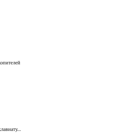
копителей
лавиату...