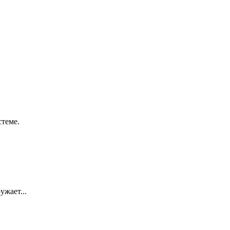
стеме.
ужает...