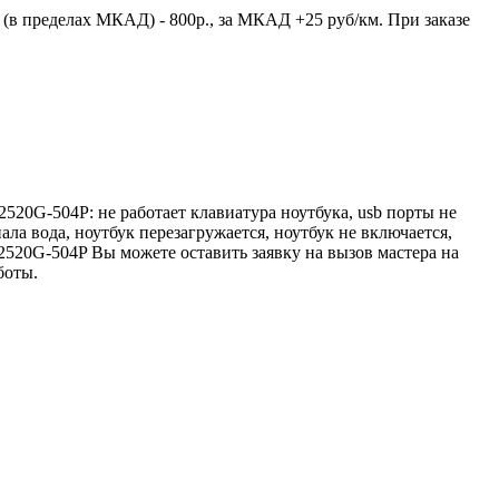
 (в пределах МКАД) - 800р., за МКАД +25 руб/км. При заказе
520G-504P: не работает клавиатура ноутбука, usb порты не
пала вода, ноутбук перезагружается, ноутбук не включается,
X2520G-504P Вы можете оставить заявку на вызов мастера на
боты.