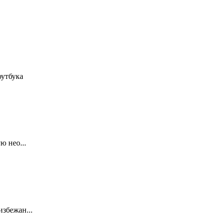
оутбука
ю нео...
збежан...