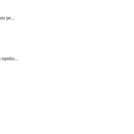
н ре...
 пробл...