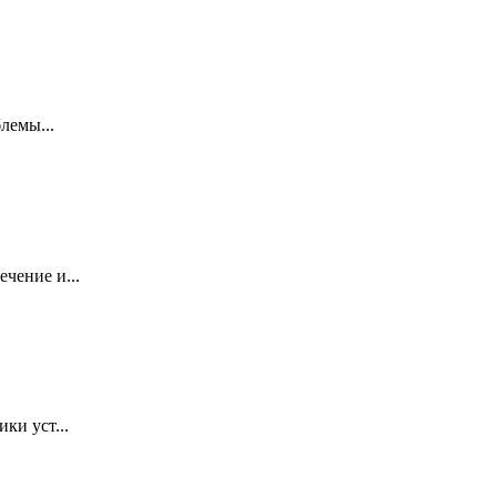
лемы...
чение и...
ки уст...