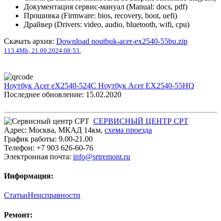
Документация сервис-мануал (Manual: docs, pdf)
Прошивка (Firmware: bios, recovery, boot, uefi)
Драйвер (Drivers: video, audio, bluetooth, wifi, cpu)
Скачать архив:
Download noutbuk-acer-ex2540-55bu.zip
113.4Mb, 21.09.2024 08:53.
Ноутбук Acer eX2540-524C
Ноутбук Acer EX2540-55HQ
Последнее обновление: 15.02.2020
СЕРВИСНЫЙ ЦЕНТР СРТ
Адрес:
Москва
,
МКАД 14км
,
cхема проезда
График работы:
9.00-21.00
Телефон:
+7 903 626-60-76
Электронная почта:
info@srtremont.ru
Информация:
Статьи
Неисправности
Ремонт: