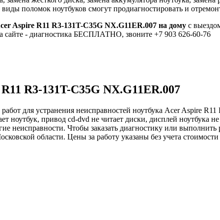
ие виды поломок ноутбуков смогут продиагностировать и отремон
cer Aspire R11 R3-131T-C35G NX.G11ER.007 на дому
с выездом
на сайте - диагностика БЕСПЛАТНО, звоните +7 903 626-60-76
e R11 R3-131T-C35G NX.G11ER.007
 работ для устранения неисправностей ноутбука Acer Aspire R1
ает ноутбук, привод cd-dvd не читает диски, дисплей ноутбука не 
 другие неисправности. Чтобы заказать диагностику или выполни
осковской области. Цены за работу указаны без учета стоимости