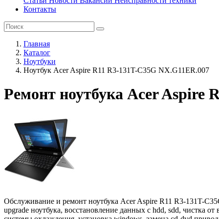
Статьи
Новости
Вакансии
Неисправности техники
Контакты
Главная
Каталог
Ноутбуки
Ноутбук Acer Aspire R11 R3-131T-C35G NX.G11ER.007
Ремонт ноутбука Acer Aspire
Обслуживание и ремонт ноутбука Acer Aspire R11 R3-131T-C35
upgrade ноутбука, восстановление данных с hdd, sdd, чистка о
системы охлаждения, установка windows, замена cd-dvd привода