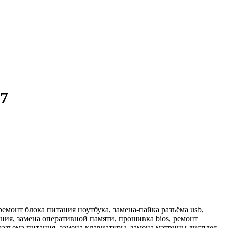
07
монт блока питания ноутбука, замена-пайка разъёма usb,
ения, замена оперативной памяти, прошивка bios, ремонт
 разъема питания, замена клавиатуры, замена матрицы дисплея,