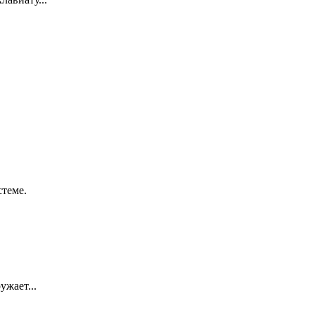
стеме.
ужает...