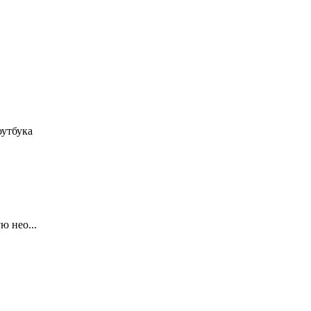
оутбука
ю нео...