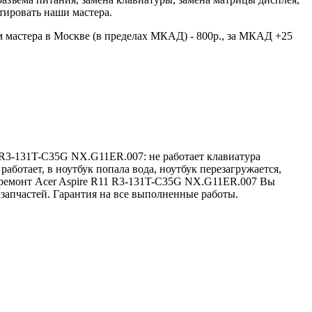
тировать наши мастера.
 мастера в Москве (в пределах МКАД) - 800р., за МКАД +25
1 R3-131T-C35G NX.G11ER.007: не работает клавиатура
работает, в ноутбук попала вода, ноутбук перезагружается,
ть ремонт Acer Aspire R11 R3-131T-C35G NX.G11ER.007 Вы
 запчастей. Гарантия на все выполненные работы.