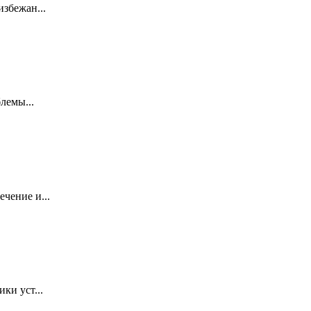
збежан...
лемы...
чение и...
ки уст...