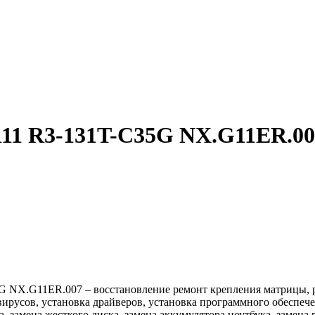
 R11 R3-131T-C35G NX.G11ER.0
G NX.G11ER.007 – восстановление ремонт крепления матрицы, ре
т вирусов, установка драйверов, установка программного обеспеч
, замена жесткого диска, замена аккумулятора ноутбука, замена