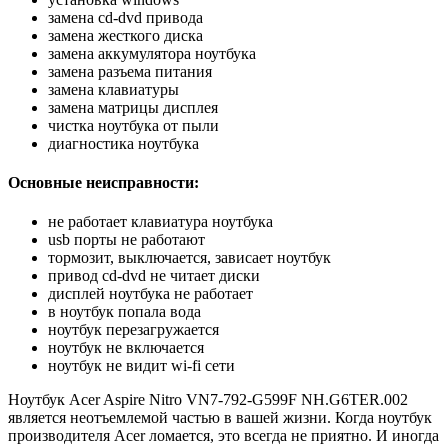
замена cd-dvd привода
замена жесткого диска
замена аккумулятора ноутбука
замена разъема питания
замена клавиатуры
замена матрицы дисплея
чистка ноутбука от пыли
диагностика ноутбука
Основные неисправности:
не работает клавиатура ноутбука
usb порты не работают
тормозит, выключается, зависает ноутбук
привод cd-dvd не читает диски
дисплей ноутбука не работает
в ноутбук попала вода
ноутбук перезагружается
ноутбук не включается
ноутбук не видит wi-fi сети
Ноутбук Acer Aspire Nitro VN7-792-G599F NH.G6TER.002
является неотъемлемой частью в вашей жизни. Когда ноутбук
производителя Acer ломается, это всегда не приятно. И иногда