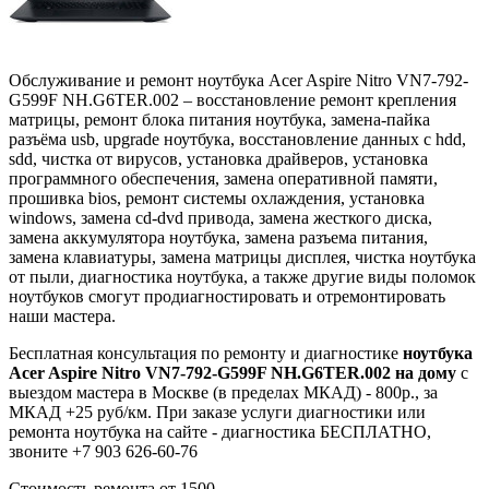
Обслуживание и ремонт ноутбука Acer Aspire Nitro VN7-792-
G599F NH.G6TER.002 – восстановление ремонт крепления
матрицы, ремонт блока питания ноутбука, замена-пайка
разъёма usb, upgrade ноутбука, восстановление данных с hdd,
sdd, чистка от вирусов, установка драйверов, установка
программного обеспечения, замена оперативной памяти,
прошивка bios, ремонт системы охлаждения, установка
windows, замена cd-dvd привода, замена жесткого диска,
замена аккумулятора ноутбука, замена разъема питания,
замена клавиатуры, замена матрицы дисплея, чистка ноутбука
от пыли, диагностика ноутбука, а также другие виды поломок
ноутбуков смогут продиагностировать и отремонтировать
наши мастера.
Бесплатная консультация по ремонту и диагностике
ноутбука
Acer Aspire Nitro VN7-792-G599F NH.G6TER.002 на дому
с
выездом мастера в Москве (в пределах МКАД) - 800р., за
МКАД +25 руб/км. При заказе услуги диагностики или
ремонта ноутбука на сайте - диагностика БЕСПЛАТНО,
звоните +7 903 626-60-76
Стоимость ремонта от
1500