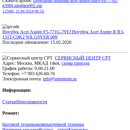
Скачать архив:
Download noutbuk-acer-aspire-nitro-vn7-792-
g599f-nhg6ter002.zip
125Mb, 21.09.2024 08:53.
Ноутбук Acer Aspire F5-771G-79TJ
Ноутбук Acer Aspire R R3-
131T-C0K2 NX.G0YER.009
Последнее обновление: 15.02.2020
СЕРВИСНЫЙ ЦЕНТР СРТ
Адрес:
Москва
,
МКАД 14км
,
cхема проезда
График работы:
9.00-21.00
Телефон:
+7 903 626-60-76
Электронная почта:
info@srtremont.ru
Информация:
Статьи
Неисправности
Ремонт:
бытовой техники
компьютерной техники
Интернет-магазин
Вопрос - ответ
Контакты