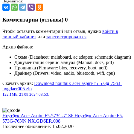
Поделиться:
Комментарии (отзывы)
0
Чтобы оставить комментарий или отзыв, нужно
войти в
личный кабинет
или
зарегистрироваться
.
Архив файлов:
Схема (Datasheet: mainboard, ac adapter, schematic diagram)
Документация сервис-мануал (Manual: docs, pdf)
Прошивка (Firmware: bios, recovery, boot, uefi)
Драйвер (Drivers: video, audio, bluetooth, wifi, cpu)
Скачать архив:
Download noutbuk-acer-aspire-f5-573g-75q3-
nxgdaer005.zip
122.1Mb, 21.09.2024 08:53.
Ноутбук Acer Aspire F5-573G-71S6
Ноутбук Acer Aspire F5-
573G-76NN NX.GD6ER.008
Последнее обновление: 15.02.2020