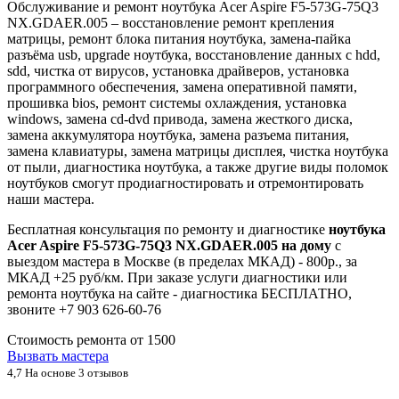
Обслуживание и ремонт ноутбука Acer Aspire F5-573G-75Q3
NX.GDAER.005 – восстановление ремонт крепления
матрицы, ремонт блока питания ноутбука, замена-пайка
разъёма usb, upgrade ноутбука, восстановление данных с hdd,
sdd, чистка от вирусов, установка драйверов, установка
программного обеспечения, замена оперативной памяти,
прошивка bios, ремонт системы охлаждения, установка
windows, замена cd-dvd привода, замена жесткого диска,
замена аккумулятора ноутбука, замена разъема питания,
замена клавиатуры, замена матрицы дисплея, чистка ноутбука
от пыли, диагностика ноутбука, а также другие виды поломок
ноутбуков смогут продиагностировать и отремонтировать
наши мастера.
Бесплатная консультация по ремонту и диагностике
ноутбука
Acer Aspire F5-573G-75Q3 NX.GDAER.005 на дому
с
выездом мастера в Москве (в пределах МКАД) - 800р., за
МКАД +25 руб/км. При заказе услуги диагностики или
ремонта ноутбука на сайте - диагностика БЕСПЛАТНО,
звоните +7 903 626-60-76
Стоимость ремонта от
1500
Вызвать мастера
4,7
На основе 3 отзывов