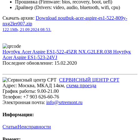
Прошивка (Firmware: bios, recovery, boot, uefi)
Драйвер (Drivers: video, audio, bluetooth, wifi, cpu)
Скачать архив:
Download noutbuk-acer-aspire-es1-522-809y-
nxg2ler007.zip
122.1Mb, 21.09.2024 08:53.
Ноутбук Acer Aspire ES1-522-45ZR NX.G2LER.038
Ноутбук
Acer Aspire ES1-523-24VJ
Последнее обновление: 15.02.2020
СЕРВИСНЫЙ ЦЕНТР СРТ
Адрес:
Москва
,
МКАД 14км
,
cхема проезда
График работы:
9.00-21.00
Телефон:
+7 903 626-60-76
Электронная почта:
info@srtremont.ru
Информация:
Статьи
Неисправности
Ремонт: