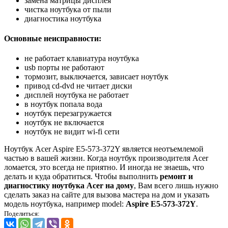
замена матрицы дисплея
чистка ноутбука от пыли
диагностика ноутбука
Основные неисправности:
не работает клавиатура ноутбука
usb порты не работают
тормозит, выключается, зависает ноутбук
привод cd-dvd не читает диски
дисплей ноутбука не работает
в ноутбук попала вода
ноутбук перезагружается
ноутбук не включается
ноутбук не видит wi-fi сети
Ноутбук Acer Aspire E5-573-372Y является неотъемлемой
частью в вашей жизни. Когда ноутбук производителя Acer
ломается, это всегда не приятно. И иногда не знаешь, что
делать и куда обратиться. Чтобы выполнить
ремонт и
диагностику ноутбука Acer на дому
, Вам всего лишь нужно
сделать заказ на сайте для вызова мастера на дом и указать
модель ноутбука, например model:
Aspire E5-573-372Y
.
Поделиться: