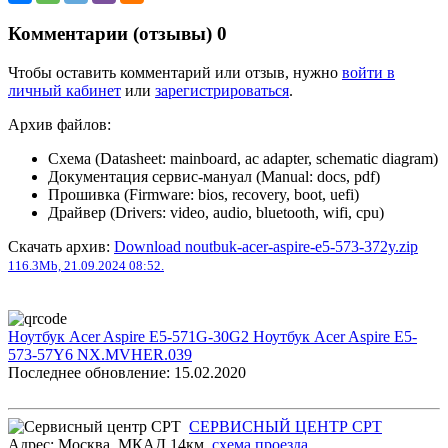
Комментарии (отзывы)
0
Чтобы оставить комментарий или отзыв, нужно
войти в
личный кабинет
или
зарегистрироваться
.
Архив файлов:
Схема (Datasheet: mainboard, ac adapter, schematic diagram)
Документация сервис-мануал (Manual: docs, pdf)
Прошивка (Firmware: bios, recovery, boot, uefi)
Драйвер (Drivers: video, audio, bluetooth, wifi, cpu)
Скачать архив:
Download noutbuk-acer-aspire-e5-573-372y.zip
116.3Mb, 21.09.2024 08:52.
Ноутбук Acer Aspire E5-571G-30G2
Ноутбук Acer Aspire E5-
573-57Y6 NX.MVHER.039
Последнее обновление: 15.02.2020
СЕРВИСНЫЙ ЦЕНТР СРТ
Адрес:
Москва
,
МКАД 14км
,
cхема проезда