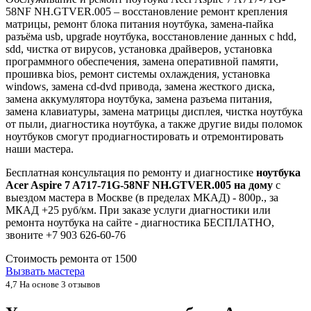
58NF NH.GTVER.005 – восстановление ремонт крепления
матрицы, ремонт блока питания ноутбука, замена-пайка
разъёма usb, upgrade ноутбука, восстановление данных с hdd,
sdd, чистка от вирусов, установка драйверов, установка
программного обеспечения, замена оперативной памяти,
прошивка bios, ремонт системы охлаждения, установка
windows, замена cd-dvd привода, замена жесткого диска,
замена аккумулятора ноутбука, замена разъема питания,
замена клавиатуры, замена матрицы дисплея, чистка ноутбука
от пыли, диагностика ноутбука, а также другие виды поломок
ноутбуков смогут продиагностировать и отремонтировать
наши мастера.
Бесплатная консультация по ремонту и диагностике
ноутбука
Acer Aspire 7 A717-71G-58NF NH.GTVER.005 на дому
с
выездом мастера в Москве (в пределах МКАД) - 800р., за
МКАД +25 руб/км. При заказе услуги диагностики или
ремонта ноутбука на сайте - диагностика БЕСПЛАТНО,
звоните +7 903 626-60-76
Стоимость ремонта от
1500
Вызвать мастера
4,7
На основе 3 отзывов