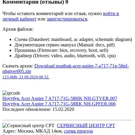
Комментарии (отзывы)
0
Чтобы оставить комментарий или отзыв, нужно
войти в
личный кабинет
или
зарегистрироваться
.
Архив файлов:
Схема (Datasheet: mainboard, ac adapter, schematic diagram)
Документация сервис-мануал (Manual: docs, pdf)
Прошивка (Firmware: bios, recovery, boot, uefi)
Драйвер (Drivers: video, audio, bluetooth, wifi, cpu)
Скачать архив:
Download noutbuk-acer-aspire-7-a717-71g-58nf-
nhgtver005.zip
123.4Mb, 21.09.2024 08:52.
Ноутбук Acer Aspire 7 A717-71G-58HK NH.GTVER.007
Ноутбук Acer Aspire 7 A717-71G-58RK NH.GPFER.006
Последнее обновление: 15.02.2020
СЕРВИСНЫЙ ЦЕНТР СРТ
Адрес:
Москва
,
МКАД 14км
,
cхема проезда