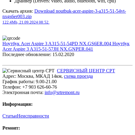
Драйвер (Drivers: video, audio, bluetooth, wifi, cpu)
Скачать архив:
Download noutbuk-acer-aspire-3-a315-51-54vt-
nxgs6er003.zip
122.4Mb, 21.09.2024 08:52.
Ноутбук Acer Aspire 3 A315-51-54PD NX.GS6ER.004
Ноутбук
Acer Aspire 3 A315-51-57JH NX.GNPER.041
Последнее обновление: 15.02.2020
СЕРВИСНЫЙ ЦЕНТР СРТ
Адрес:
Москва
,
МКАД 14км
,
cхема проезда
График работы:
9.00-21.00
Телефон:
+7 903 626-60-76
Электронная почта:
info@srtremont.ru
Информация:
Статьи
Неисправности
Ремонт: