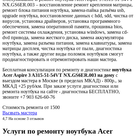
NX.GS6ER.003 – восстановление ремонт крепления матрицы,
ремонт блока питания ноутбука, замена-пайка разъёма usb,
upgrade ноутбука, восстановление данных с hdd, sdd, чистка от
вирусов, установка драйверов, установка программного
обеспечения, замена оперативной памяти, прошивка bios,
ремонт системы охлаждения, установка windows, замена cd-
dvd привода, замена жесткого диска, замена аккумулятора
ноутбука, замена разъема питания, замена клавиатуры, замена
матрицы дисплея, чистка ноутбука от пыли, диагностика
ноутбука, а также другие виды поломок ноутбуков смогут
продиагностировать и отремонтировать наши мастера.
Бесплатная консультация по ремонту и диагностике
ноутбука
Acer Aspire 3 A315-51-54VT NX.GS6ER.003 на дому
с
выездом мастера в Москве (в пределах МКАД) - 800р., за
МКАД +25 руб/км. При заказе услуги диагностики или
ремонта ноутбука на сайте - диагностика БЕСПЛАТНО,
звоните +7 903 626-60-76
Стоимость ремонта от
1500
Вызвать мастера
4,7
На основе 3 отзывов
Услуги по ремонту ноутбука Acer