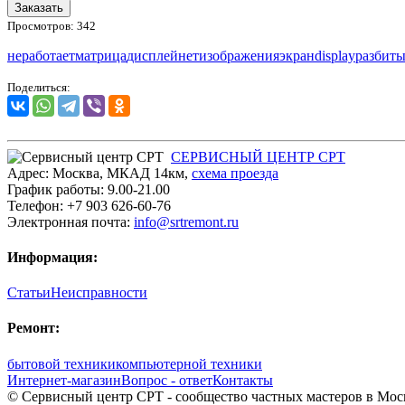
Заказать
Просмотров: 342
неработает
матрица
дисплей
нетизображения
экран
display
разбит
Поделиться:
СЕРВИСНЫЙ ЦЕНТР СРТ
Адрес:
Москва
,
МКАД 14км
,
cхема проезда
График работы:
9.00-21.00
Телефон:
+7 903 626-60-76
Электронная почта:
info@srtremont.ru
Информация:
Статьи
Неисправности
Ремонт:
бытовой техники
компьютерной техники
Интернет-магазин
Вопрос - ответ
Контакты
© Сервисный центр СРТ - сообщество частных мастеров в Моск