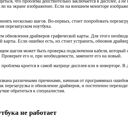
едиться, что проблема действительно заключается в дисплее, а н
 ли на экране изображение. Если на внешнем мониторе изображе
нять несколько шагов. Во-первых, стоит попробовать перезагру
м перезапуском ноутбука.
м обновления драйверов графической карты. Для этого необходи
й карты. Если ошибки есть, их стоит устранить, обновив драйве
ющим шагом может быть проверка подключения кабеля, который с
Проверьте его и, при необходимости, замените его на новый.
проблема кроется в самой матрице дисплея или в инверторе. В 
вызвана различными причинами, начиная от программных ошибок
ак перезагрузка и обновление драйверов, и постепенно переходи
лучше обратиться к специалистам.
тбука не работает