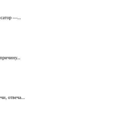
сатор —...
причину...
и, отвеча...