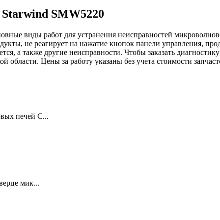
и Starwind SMW5220
новные виды работ для устранения неисправностей микроволнов
дукты, не реагирует на нажатие кнопок панели управления, пр
ается, а также другие неисправности. Чтобы заказать диагност
ой области. Цены за работу указаны без учета стоимости запчас
ых печей С...
ерце мик...