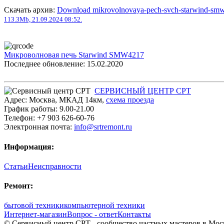
Скачать архив:
Download mikrovolnovaya-pech-svch-starwind-smw
113.3Mb, 21.09.2024 08:52.
Микроволновая печь Starwind SMW4217
Последнее обновление: 15.02.2020
СЕРВИСНЫЙ ЦЕНТР СРТ
Адрес:
Москва
,
МКАД 14км
,
cхема проезда
График работы:
9.00-21.00
Телефон:
+7 903 626-60-76
Электронная почта:
info@srtremont.ru
Информация:
Статьи
Неисправности
Ремонт:
бытовой техники
компьютерной техники
Интернет-магазин
Вопрос - ответ
Контакты
© Сервисный центр СРТ - сообщество частных мастеров в Моск