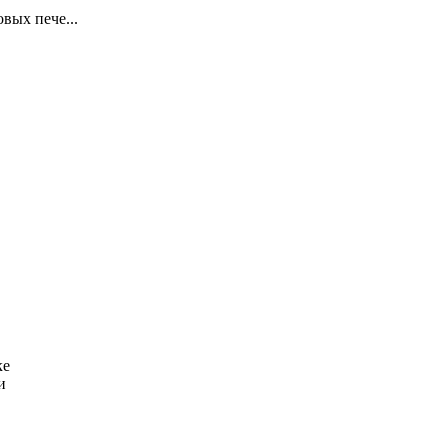
вых пече...
ке
и