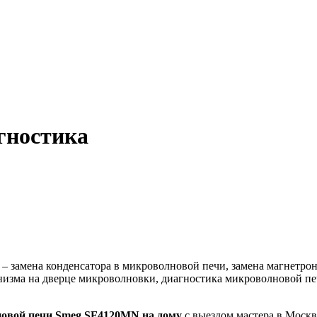
гностика
амена конденсатора в микроволновой печи, замена магнетрона 
низма на дверце микроволновки, диагностика микроволновой пе
овой печи Smeg SF4120MN на дому
с выездом мастера в Москв