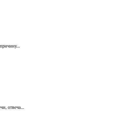
причину...
и, отвеча...