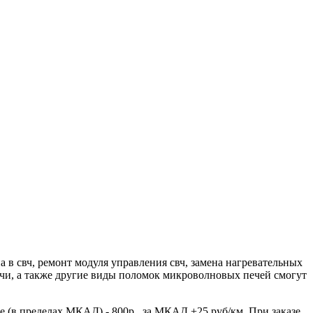
в свч, ремонт модуля управления свч, замена нагревательных
чи, а также другие виды поломок микроволновых печей смогут
е (в пределах МКАД) - 800р., за МКАД +25 руб/км. При заказе