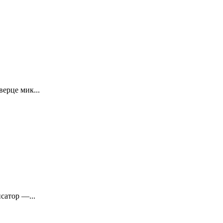
ерце мик...
сатор —...