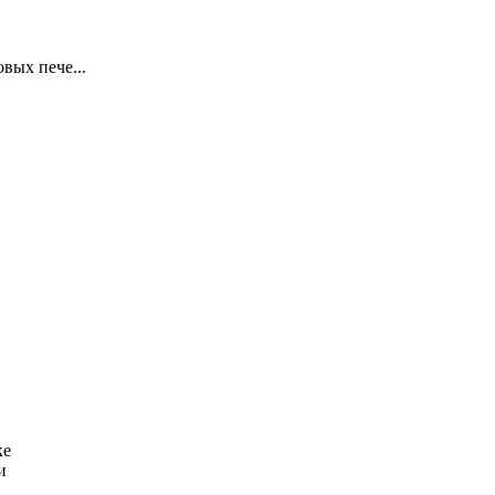
вых пече...
ке
и